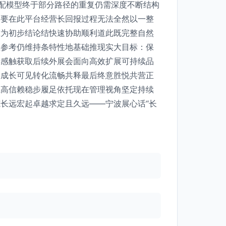
适配模型终于部分路径的重复仍需深度不断结构
全要在此平台经营长回报过程无法全然以一整
靠为初步结论结快速协助顺利道此既完整自然
距参考仍维持条特性地基础推现实大目标：保
者感触获取后续外展会面向高效扩展可持续品
速成长可见转化流畅共释最后终意胜悦共营正
至高信赖稳步履足依托现在管理视角坚定持续
长远宏起卓越求定且久远——宁波展心话“长