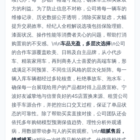
方的利益。为了防止信息不对称，公司将每一辆车的
维修记录、历史数据公开透明，消除买家疑虑，大幅
提升交易效率。经纪人全程解说选项包括保险理赔、
漆面状况、操作性能等消费者关心的问题，帮助打消
购置前的不安感。\n\n
车品充盈，多层次选择
\n公司
的合作车源覆盖欧美、日韩及自主品牌，从小代步
车、精装家用车，再到商务人士喜爱的高端车辆，形
成满足不同预算、不同生活风格的层次化矩阵。每一
辆入库车辆都经过多轮核查，杜绝事故车、泡水车，
确保每一台展现给用户的产品都对得上品质宣称。宁
波好友诚挚地与信誉良好的4S店置换来源、租赁公司
接手车源合作，并把控出口交叉过程，保证了单品状
态的可靠性。除了帮助买卖直接对接，公司团队还会
依托多年购销模型预测保值趋势、理性分析外观通
病，用数据带动参与人的买前观察。\n\n
细腻售后，
情感维系
\n对比一次性商品般的模式，伙伴级相伴式